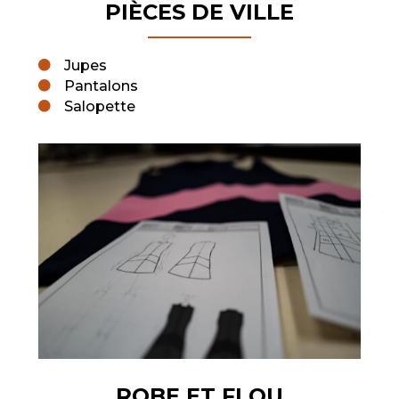
PIÈCES DE VILLE
Jupes

Pantalons

Salopette

ROBE ET FLOU